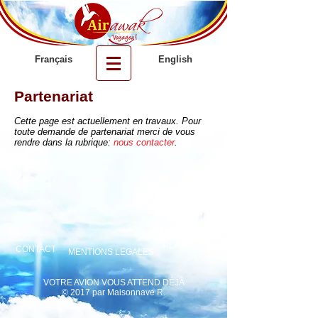
Français
English
Partenariat
Cette page est actuellement en travaux. Pour
toute demande de partenariat merci de vous
rendre dans la rubrique:
nous contacter
.
PLAN DU SITE
CONTACT
MENTIONS LEGALES
VOTRE AVION VOUS ATTEND D
ÉJÀ
© 2017 par Maisonnave R.