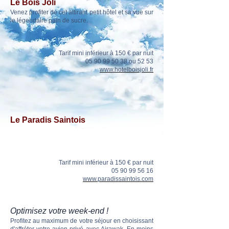
Le Bois Joli
Venez profiter de cet attirant petit hôtel et sa vue sur
le légendaire pain de sucre.
Tarif mini inférieur à 150 € par nuit
05 90 99 50 38
ou 52 53
www.hotelboisjoli.fr
Le
Paradis Saintois
Tarif mini inférieur à 150 € par nuit
05 90 99 56 16
www.paradissaintois.com
Optimisez votre week-end !
Profitez au maximum de votre séjour en choisissant