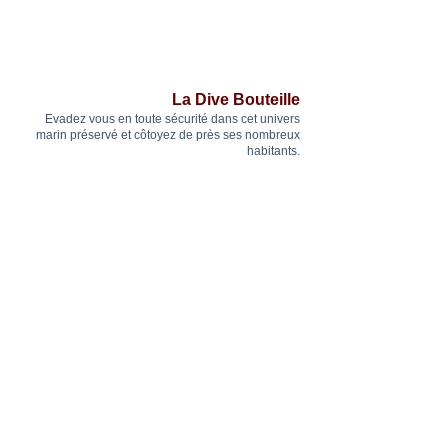
La Dive Bouteille
Evadez vous en toute sécurité dans cet univers
marin préservé et côtoyez de près ses nombreux
habitants.
05 90 99 54 25
06 90 49 80 91
www.dive-bouteille.com
Liens Utiles
Office du tourisme de Terre-de-Haut (Les Saintes)
www.lessaintes.fr/tourisme.html
Guide communautaire sur Les Saintes (Tripadvisor)