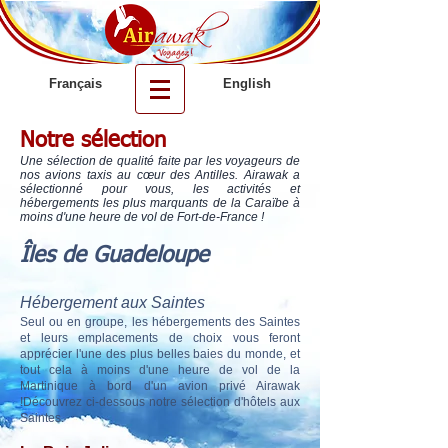
Français
English
Notre sélection
Une sélection de qualité faite par les voyageurs de
nos avions taxis au cœur des Antilles. Airawak a
sélectionné pour vous, les activités et
hébergements les plus marquants de la Caraïbe à
moins d'une heure de vol de Fort-de-France !
Îles de Guadeloupe
Hébergement aux Saintes
Seul ou en groupe, les hébergements des Saintes
et leurs emplacements de choix vous feront
apprécier l'une des plus belles baies du monde, et
tout cela à moins d'une heure de vol de la
Martinique à bord d'un avion privé Airawak
!Découvrez ci-dessous notre sélection d'hôtels aux
Saintes.